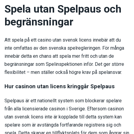
Spela utan Spelpaus och
begränsningar
Att spela på ett casino utan svensk licens innebär att du
inte omfattas av den svenska spelregleringen. För många
innebär detta en chans att spela mer fritt och utan de
begränsningar som Spelinspektionen inför. Det ger större
flexibilitet – men ställer också högre krav på spelansvar.
Hur casinon utan licens kringgår Spelpaus
Spelpaus är ett nationellt system som blockerar spelare
från alla licensierade casinon i Sverige. Eftersom casinon
utan svensk licens inte är kopplade till detta system kan
spelare som är avstängda fortfarande registrera sig och
spela. Detta skapar en tillflyktsplats för dem som ångrar sin