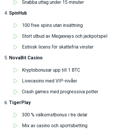
Snabba uttag under 15 minuter
SpinHub
100 free spins utan insättning
Stort utbud av Megaways och jackpotspel
Estnisk licens för skattefria vinster
NovaBit Casino
Kryptobonusar upp till 1 BTC
Livecasino med VIP-nivåer
Crash games med progressiva potter
TigerPlay
300 % välkomstbonus i tre delar
Mix av casino och sportsbetting