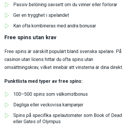
Passiv belöning oavsett om du vinner eller förlorar
Ger en trygghet i spelandet
Kan ofta kombineras med andra bonusar
Free spins utan krav
Free spins är särskilt populärt bland svenska spelare. På
casinon utan licens hittar du ofta spins utan
omsättningskrav, vilket innebär att vinsterna är dina direkt.
Punktlista med typer av free spins:
100–500 spins som välkomstbonus
Dagliga eller veckovisa kampanjer
Spins på specifika spelautomater som Book of Dead
eller Gates of Olympus