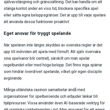
självavstängning och gränssättning. Det kan handla om att
stänga kontot under en viss tid, blockera specifika spel
eller sätta egna beloppsgränser. Det är upp till varje spelare
att använda dessa funktioner proaktivt.
Eget ansvar för tryggt spelande
När spelaren inte längre skyddas av svenska regler är det
upp till individen att spela med förnuft. Att själv övervaka
sina spelvanor blir centralt, särskilt om man spelar
regelbundet eller med höga belopp. Det finns inga spärrar
som hindrar överdrivet spelande, vilket gör egen disciplin
avgörande.
Många utländska casinon samarbetar ändå med
organisationer för spelberoende och erbjuder länkar till
hjälpresurser. Vissa använder även AI-baserade verktyg för
att upptäcka riskbeteenden i tid. Men ansvaret för att agera