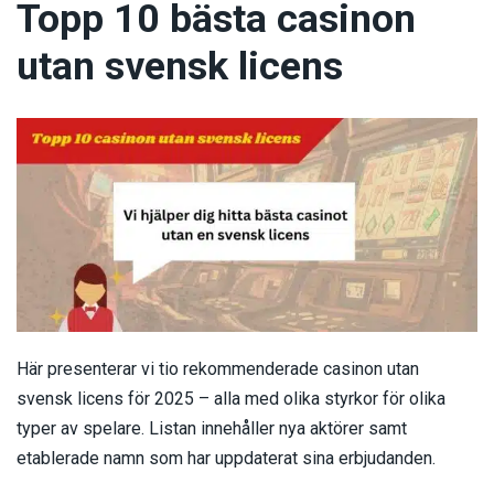
Topp 10 bästa casinon
utan svensk licens
Här presenterar vi tio rekommenderade casinon utan
svensk licens för 2025 – alla med olika styrkor för olika
typer av spelare. Listan innehåller nya aktörer samt
etablerade namn som har uppdaterat sina erbjudanden.