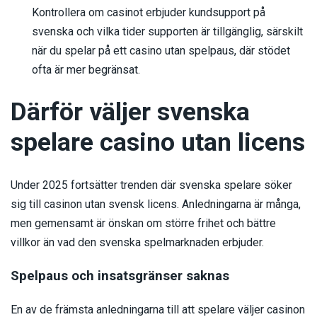
Kontrollera om casinot erbjuder kundsupport på
svenska och vilka tider supporten är tillgänglig, särskilt
när du spelar på ett casino utan spelpaus, där stödet
ofta är mer begränsat.
Därför väljer svenska
spelare casino utan licens
Under 2025 fortsätter trenden där svenska spelare söker
sig till casinon utan svensk licens. Anledningarna är många,
men gemensamt är önskan om större frihet och bättre
villkor än vad den svenska spelmarknaden erbjuder.
Spelpaus och insatsgränser saknas
En av de främsta anledningarna till att spelare väljer casinon