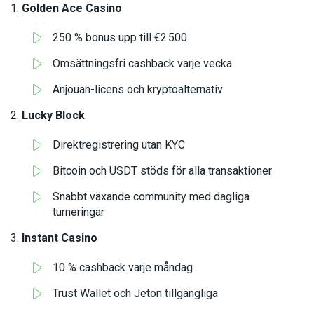
Golden Ace Casino
250 % bonus upp till €2 500
Omsättningsfri cashback varje vecka
Anjouan-licens och kryptoalternativ
Lucky Block
Direktregistrering utan KYC
Bitcoin och USDT stöds för alla transaktioner
Snabbt växande community med dagliga
turneringar
Instant Casino
10 % cashback varje måndag
Trust Wallet och Jeton tillgängliga