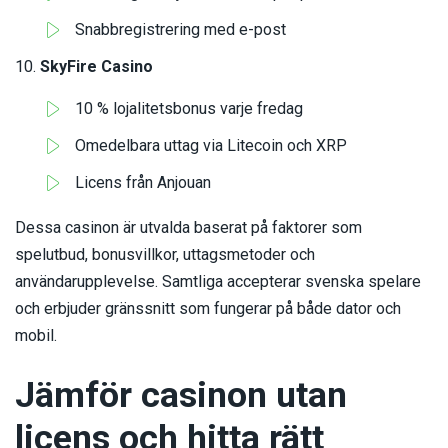
Snabbregistrering med e-post
SkyFire Casino
10 % lojalitetsbonus varje fredag
Omedelbara uttag via Litecoin och XRP
Licens från Anjouan
Dessa casinon är utvalda baserat på faktorer som
spelutbud, bonusvillkor, uttagsmetoder och
användarupplevelse. Samtliga accepterar svenska spelare
och erbjuder gränssnitt som fungerar på både dator och
mobil.
Jämför casinon utan
licens och hitta rätt