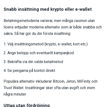
Snabb insättning med krypto eller e-wallet
Betalningsmetoderna varierar, men många casinon utan
licens erbjuder moderna alternativ som är både snabba och
säkra. Så här gör du din första insättning:
Välj insättningsmetod (krypto, e-wallet, kort etc.)
Ange belopp och eventuellt kampanjkod
Bekräfta via din valda betalmetod
Se pengarna på kontot direkt
Populära alternativ inkluderar Bitcoin, Jeton, MiFinity och
Trust Wallet. Insättningar sker ofta utan avgift och inom
några minuter.
Uttag utan fördröjning