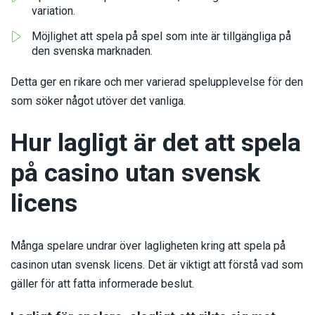
variation.
Möjlighet att spela på spel som inte är tillgängliga på
den svenska marknaden.
Detta ger en rikare och mer varierad spelupplevelse för den
som söker något utöver det vanliga.
Hur lagligt är det att spela
på casino utan svensk
licens
Många spelare undrar över lagligheten kring att spela på
casinon utan svensk licens. Det är viktigt att förstå vad som
gäller för att fatta informerade beslut.