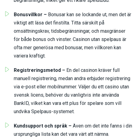
begränsningar, vilket ger ett rikare spelutbud.
Bonusvillkor –
Bonusar kan se lockande ut, men det är
viktigt att läsa det finstilta. Titta särskilt på
omsättningskrav, tidsbegränsningar, och maxgränser
för både bonus och vinster. Casinon utan spelpaus är
ofta mer generösa med bonusar, men villkoren kan
variera kraftigt.
Registreringsmetod –
En del casinon kräver full
manuell registrering, medan andra erbjuder registrering
via e-post eller mobilnummer. Väljer du ett casino utan
svensk licens, behöver du vanligtvis inte använda
BankID, vilket kan vara ett plus för spelare som vill
undvika Spelpaus-systemet.
Kundsupport och språk –
Även om det inte fanns i din
ursprungliga lista kan det vara värt att nämna.