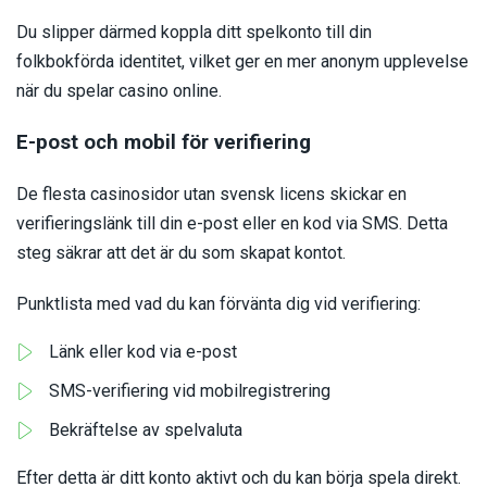
Du slipper därmed koppla ditt spelkonto till din
folkbokförda identitet, vilket ger en mer anonym upplevelse
när du spelar casino online.
E-post och mobil för verifiering
De flesta casinosidor utan svensk licens skickar en
verifieringslänk till din e-post eller en kod via SMS. Detta
steg säkrar att det är du som skapat kontot.
Punktlista med vad du kan förvänta dig vid verifiering:
Länk eller kod via e-post
SMS-verifiering vid mobilregistrering
Bekräftelse av spelvaluta
Efter detta är ditt konto aktivt och du kan börja spela direkt.